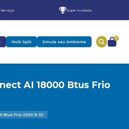
 Serviços
Super Avaliada
0
a
Multi Split
Simule seu Ambiente
ect AI 18000 Btus Frio
 Btus Frio 220V R-32