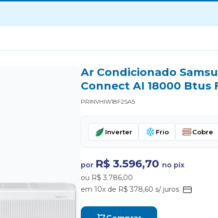
Ar Condicionado Samsu
Connect AI 18000 Btus F
PRINVHIW18F2SA5
Inverter
Frio
Cobre
R$ 3.596,70
por
no pix
ou R$ 3.786,00
em 10x de R$ 378,60 s/ juros