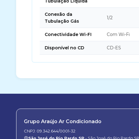
Tubulação Líquida
Conexão da
1/2
Tubulação Gás
Conectividade Wi-FI
Com Wi-Fi
Disponível no CD
CD-ES
Grupo Araújo Ar Condicionado
CNPJ: 09.342.644/0001-32
São José do Rio Pardo SP
- São José do Rio Pardo S