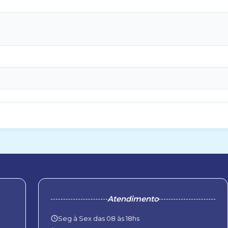
Atendimento
Seg à Sex das 08 às 18hs
P