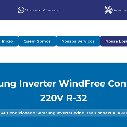
Chame no Whatsapp
Garantia
Início
Quem Somos
Nossos Serviços
Nossa Loj
ng Inverter WindFree Conn
220V R-32
Ar Condicionado Samsung Inverter WindFree Connect AI 18000