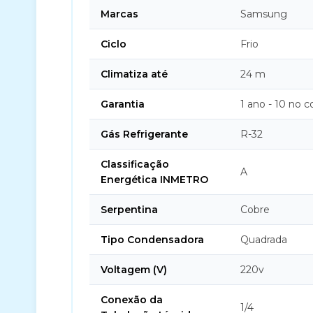
Marcas
Samsung
Ciclo
Frio
Climatiza até
24 m
Garantia
1 ano - 10 no 
Gás Refrigerante
R-32
Classificação
A
Energética INMETRO
Serpentina
Cobre
Tipo Condensadora
Quadrada
Voltagem (V)
220v
Conexão da
1/4