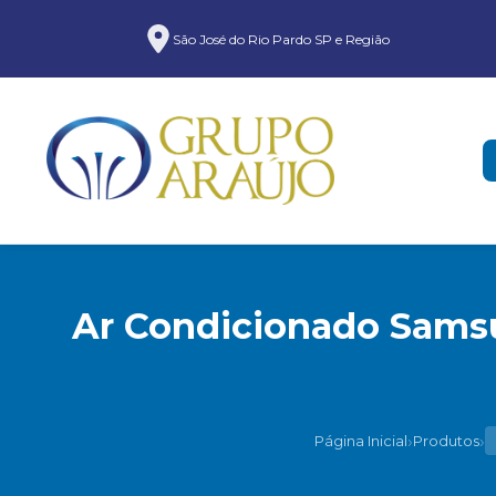
São José do Rio Pardo SP e Região
Ar Condicionado Samsu
›
›
Página Inicial
Produtos