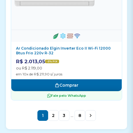
Ar Condicionado Elgin Inverter Eco II Wi-Fi 12000
Btus Frio 220v R-32
R$ 2.013,05
-5% PIX
ou R$ 2.119,00
em 10x de R$ 211,90 s/ juros
Comprar
Fale pelo WhatsApp
1
2
3
...
8