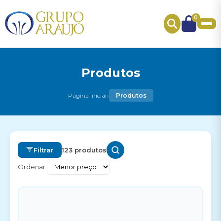
0
Produtos
›
Página Inicial
Produtos
Filtrar
123 produtos
Ordenar: