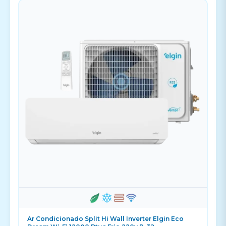
Ar Condicionado Split Hi Wall Inverter Elgin Eco