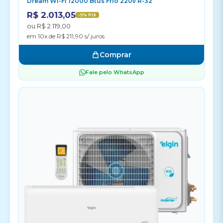
Dream Wi-Fi 12000 Btus Frio 220v R-32
R$ 2.013,05
-5% PIX
ou R$ 2.119,00
em 10x de R$ 211,90 s/ juros
Comprar
Fale pelo WhatsApp