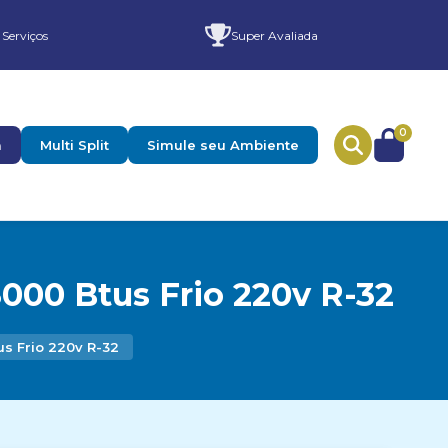
 Serviços
Super Avaliada
0
a
Multi Split
Simule seu Ambiente
000 Btus Frio 220v R-32
us Frio 220v R-32