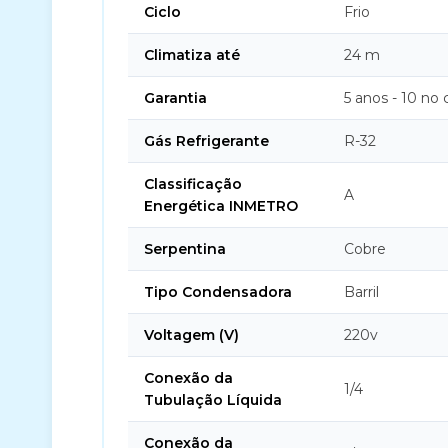
Ciclo
Frio
Climatiza até
24 m
Garantia
5 anos - 10 no
Gás Refrigerante
R-32
Classificação
A
Energética INMETRO
Serpentina
Cobre
Tipo Condensadora
Barril
Voltagem (V)
220v
Conexão da
1/4
Tubulação Líquida
Conexão da