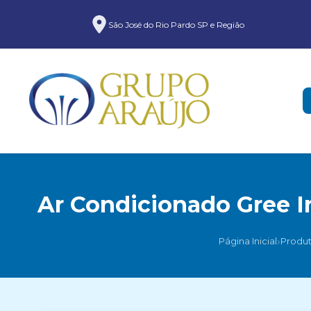
São José do Rio Pardo SP e Região
Ar Condicionado Gree I
›
Página Inicial
Produ