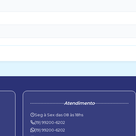
Atendimento
Seg à Sex das 08 às 18hs
P
(19) 99200-6202
(19) 99200-6202